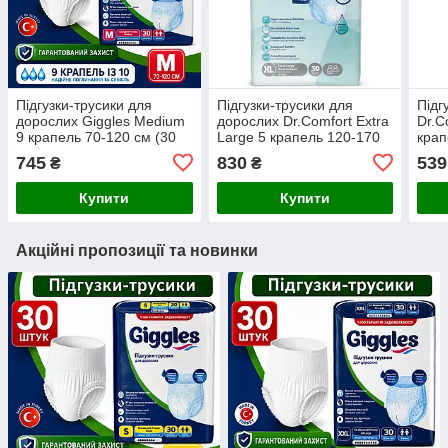
Підгузки-трусики для
Підгузки-трусики для
Підг
дорослих Giggles Medium
дорослих Dr.Comfort Extra
Dr.C
9 крапель 70-120 см (30
Large 5 крапель 120-170
крап
шт)
см (30 шт)
745
830
539
₴
₴
Купити
Купити
Акційні пропозиції та новинки