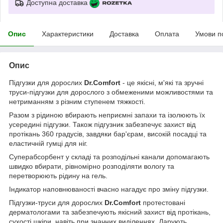
Доступна доставка
Опис
Характеристики
Доставка
Оплата
Умови п
Опис
Підгузки для дорослих
Dr.Comfort
- це якісні, м'які та зручні
труси-підгузки для дорослого з обмеженими можливостями та
нетриманням з різним ступенем тяжкості.
Разом з рідиною вбирають неприємні запахи та ізолюють їх
усередині підгузки. Також підгузник забезпечує захист від
протікань 360 градусів, завдяки бар'єрам, високій посадці та
еластичній гумці для ніг.
Суперабсорбент у складі та розподільні канали допомагають
швидко вбирати, рівномірно розподіляти вологу та
перетворюють рідину на гель.
Індикатор наповнюваності вчасно нагадує про зміну підгузки.
Підгузки-труси для дорослих
Dr.Comfort
протестовані
дерматологами та забезпечують якісний захист від протікань,
сухості шкіри, навіть при значних виділеннях. Дарують