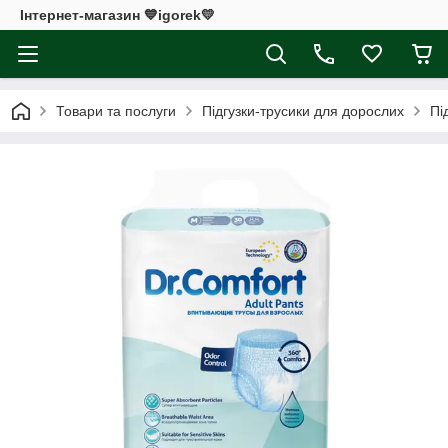
Інтернет-магазин 💙igorek💛
Товари та послуги
Підгузки-трусики для дорослих
Пі