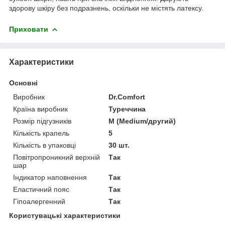
здорову шкіру без подразнень, оскільки не містять латексу.
Приховати
Характеристики
Основні
Виробник
Dr.Comfort
Країна виробник
Туреччина
Розмір підгузників
M (Medium/другий)
Кількість крапель
5
Кількість в упаковці
30 шт.
Повітропроникний верхній
Так
шар
Індикатор наповнення
Так
Еластичний пояс
Так
Гіпоалергенний
Так
Користувацькі характеристики