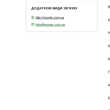
В
http://igorek.com.ua
К
info@igorek.com.ua
Р
К
К
П
І
Е