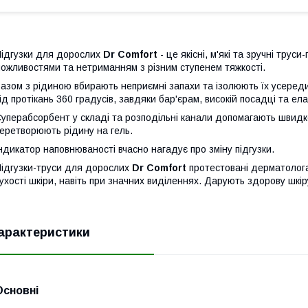
ідгузки для дорослих
Dr Comfort
- це якісні, м'які та зручні тру
ожливостями та нетриманням з різним ступенем тяжкості.
азом з рідиною вбирають неприємні запахи та ізолюють їх усередин
ід протікань 360 градусів, завдяки бар'єрам, високій посадці та ела
уперабсорбент у складі та розподільні канали допомагають швидко
еретворюють рідину на гель.
ндикатор наповнюваності вчасно нагадує про зміну підгузки.
ідгузки-труси для дорослих
Dr Comfort
протестовані дерматологам
ухості шкіри, навіть при значних виділеннях. Дарують здорову шкір
арактеристики
Основні