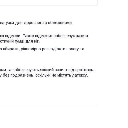
си-підгузки для дорослого з обмеженими
і підгузки. Також підгузник забезпечує захист
стичній гумці для ніг.
 вбирати, рівномірно розподіляти вологу та
и та забезпечують якісний захист від протікань,
у без подразнень, оскільки не містять латексу.