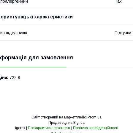
іпоалергенний
Так
Користувацькі характеристики
ип підгузників
Підгузки
нформація для замовлення
іна:
722 ₴
Сайт створений на маркетплейсі
Prom.ua
Продавець на Bigl.ua
igorek |
Поскаржитися на контент
|
Політика конфіденційності