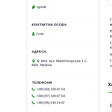
igorek
П
м
Р
Олег
в
С
п
І
м. Київ, вул. Магнітогорська 1-С,
П
Київ, Україна
с
Х
+380 (93) 100-07-54
+380 (97) 100-07-54
+380 (95) 540-24-07