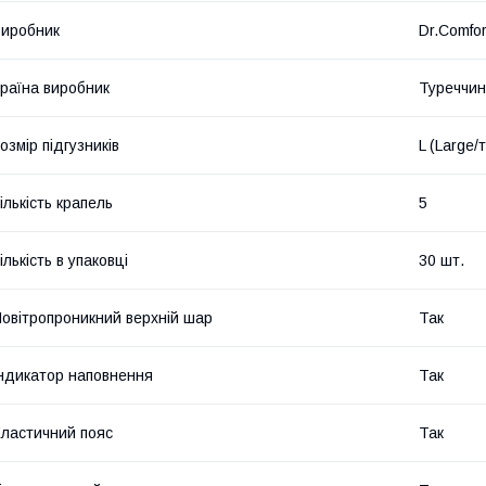
иробник
Dr.Comfor
раїна виробник
Туреччи
озмір підгузників
L (Large/
ількість крапель
5
ількість в упаковці
30 шт.
овітропроникний верхній шар
Так
ндикатор наповнення
Так
ластичний пояс
Так