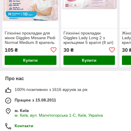
Гігієнічні прокладки для
Гігієнічні прокладки
Жіно
жінок Giggles Mesane Pedi
Giggles Lady Long 2 з
Lady
Normal Medium 8 крапель
крильцями 5 краплі (8 шт)
крил
(10 шт)
шт)
105
30
30
₴
₴
Купити
Купити
Про нас
100% позитивних з 1616 відгуків за рік
Працює з 15.08.2011
м. Київ
м. Київ, вул. Магнітогорська 1-С, Київ, Україна
Контакти