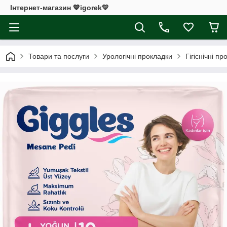
Інтернет-магазин 💙igorek💛
Товари та послуги
Урологічні прокладки
Гігієнічні п