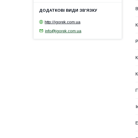
В
http://igorek.com.ua
К
info@igorek.com.ua
Р
К
К
П
І
Е