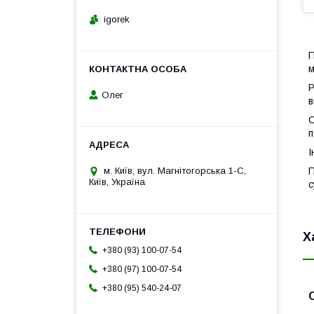
igorek
П
м
Р
Олег
в
С
п
І
м. Київ, вул. Магнітогорська 1-С,
П
Київ, Україна
с
Х
+380 (93) 100-07-54
+380 (97) 100-07-54
+380 (95) 540-24-07