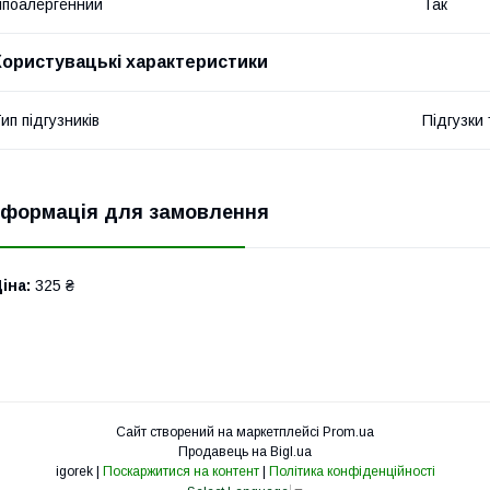
іпоалергенний
Так
Користувацькі характеристики
ип підгузників
Підгузки
нформація для замовлення
іна:
325 ₴
Сайт створений на маркетплейсі
Prom.ua
Продавець на Bigl.ua
igorek |
Поскаржитися на контент
|
Політика конфіденційності