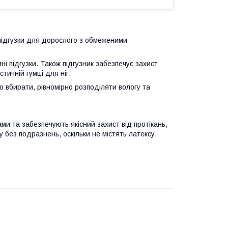
си-підгузки для дорослого з обмеженими
і підгузки. Також підгузник забезпечує захист
стичній гумці для ніг.
 вбирати, рівномірно розподіляти вологу та
и та забезпечують якісний захист від протікань,
у без подразнень, оскільки не містять латексу.