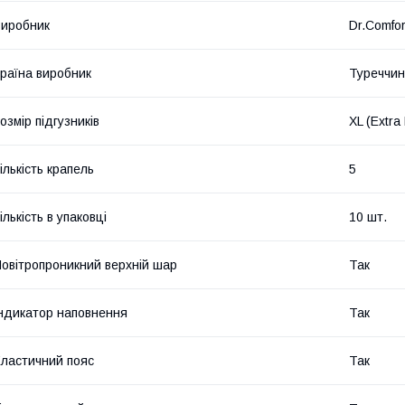
иробник
Dr.Comfor
раїна виробник
Туреччи
озмір підгузників
XL (Extra
ількість крапель
5
ількість в упаковці
10 шт.
овітропроникний верхній шар
Так
ндикатор наповнення
Так
ластичний пояс
Так