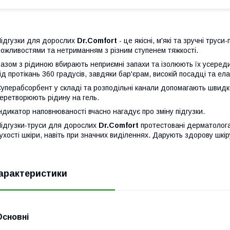
ідгузки для дорослих
Dr.Comfort
- це якісні, м'які та зручні тру
ожливостями та нетриманням з різним ступенем тяжкості.
азом з рідиною вбирають неприємні запахи та ізолюють їх усередин
ід протікань 360 градусів, завдяки бар'єрам, високій посадці та ела
уперабсорбент у складі та розподільні канали допомагають швидко
еретворюють рідину на гель.
ндикатор наповнюваності вчасно нагадує про зміну підгузки.
ідгузки-труси для дорослих
Dr.Comfort
протестовані дерматологам
ухості шкіри, навіть при значних виділеннях. Дарують здорову шкір
арактеристики
Основні