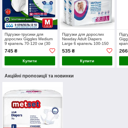
Підгузки-трусики для
Підгузки для дорослих
Підг
дорослих Giggles Medium
Newday Adult Diapers
Gigg
9 крапель 70-120 см (30
Large 6 крапель 100-150
крап
шт)
см (30 шт)
шт.)
745
535
266
₴
₴
Купити
Купити
Акційні пропозиції та новинки