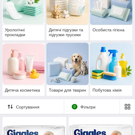
Урологічні
Дитячі підгузки та
Особиста гігієна
прокладки
підгузки-трусики
Дитяча косметика
Товари для тварин
Побутова хімія
Сортування
0
Фільтри