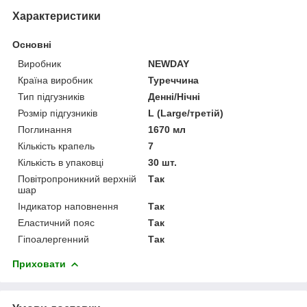
Характеристики
Основні
Виробник
NEWDAY
Країна виробник
Туреччина
Тип підгузників
Денні/Нічні
Розмір підгузників
L (Large/третій)
Поглинання
1670 мл
Кількість крапель
7
Кількість в упаковці
30 шт.
Повітропроникний верхній
Так
шар
Індикатор наповнення
Так
Еластичний пояс
Так
Гіпоалергенний
Так
Приховати