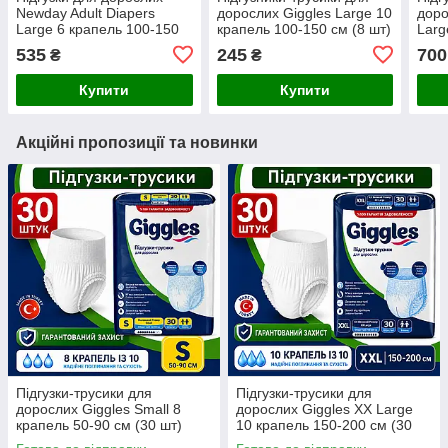
Newday Adult Diapers
дорослих Giggles Large 10
доро
Large 6 крапель 100-150
крапель 100-150 см (8 шт)
Larg
см (30 шт)
535
245
700
₴
₴
Купити
Купити
Акційні пропозиції та новинки
Підгузки-трусики для
Підгузки-трусики для
дорослих Giggles Small 8
дорослих Giggles XX Large
крапель 50-90 см (30 шт)
10 крапель 150-200 см (30
шт)