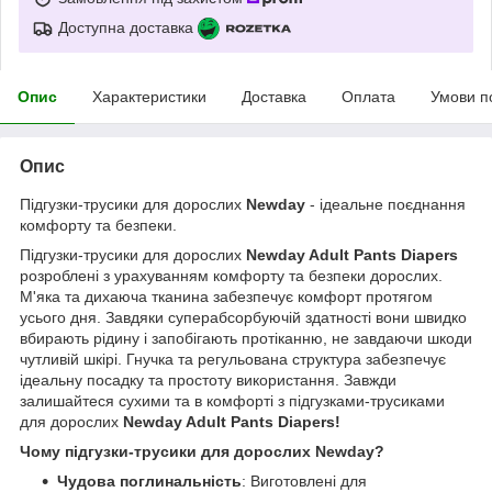
Доступна доставка
Опис
Характеристики
Доставка
Оплата
Умови п
Опис
Підгузки-трусики для дорослих
Newday
- ідеальне поєднання
комфорту та безпеки.
Підгузки-трусики для дорослих
Newday Adult Pants Diapers
розроблені з урахуванням комфорту та безпеки дорослих.
М'яка та дихаюча тканина забезпечує комфорт протягом
усього дня. Завдяки суперабсорбуючій здатності вони швидко
вбирають рідину і запобігають протіканню, не завдаючи шкоди
чутливій шкірі. Гнучка та регульована структура забезпечує
ідеальну посадку та простоту використання. Завжди
залишайтеся сухими та в комфорті з підгузками-трусиками
для дорослих
Newday Adult Pants Diapers!
Чому підгузки-трусики для дорослих Newday?
Чудова поглинальність
: Виготовлені для