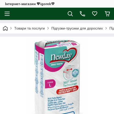
Інтернет-магазин 💙igorek💛
Товари та послуги
Підгузки-трусики для дорослих
Пі